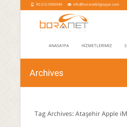
90-212-5993949
info@boranetbilgisayar.com
Skip
to
ANASAYFA
HİZMETLERİMİZ
S
content
Archives
Tag Archives: Ataşehir Apple iM