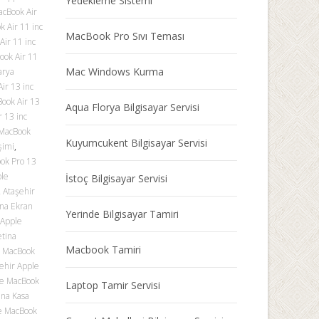
Yedekleme Sistemi
acBook Air
 Air 11 inc
MacBook Pro Sıvı Teması
Air 11 inc
ook Air 11
Mac Windows Kurma
arya
ir 13 inc
ook Air 13
Aqua Florya Bilgisayar Servisi
 13 inc
 MacBook
Kuyumcukent Bilgisayar Servisi
şimi
,
ok Pro 13
ple
İstoç Bilgisayar Servisi
,
Ataşehir
ina Ekran
Yerinde Bilgisayar Tamiri
 Apple
etina
Macbook Tamiri
e MacBook
ehir Apple
le MacBook
Laptop Tamir Servisi
ina Kasa
e MacBook