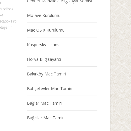
Cennet Mahallesi Bilgisayar Servisi
m
 MacBook
ple
Mojave Kurulumu
acBook Pro
Ataşehir
Mac OS X Kurulumu
Kaspersky Lisans
Florya Bilgisayarcı
Bakırköy Mac Tamiri
Bahçelievler Mac Tamiri
Bağlar Mac Tamiri
Bağcılar Mac Tamiri