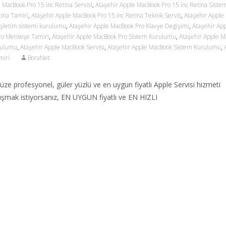
 MacBook Pro 15 inc Retina Servisi
,
Ataşehir Apple MacBook Pro 15 inc Retina Siste
tina Tamiri
,
Ataşehir Apple MacBook Pro 15 inc Retina Teknik Servis
,
Ataşehir Apple
işletim sistemi kurulumu
,
Ataşehir Apple MacBook Pro Klavye Değişimi
,
Ataşehir Ap
ro Menteşe Tamiri
,
Ataşehir Apple MacBook Pro Sistem Kurulumu
,
Ataşehir Apple M
rulumu
,
Ataşehir Apple MacBook Servisi
,
Ataşehir Apple MacBook Sistem Kurulumu
,
miri
BoraNet
e profesyonel, güler yüzlü ve en uygun fiyatlı Apple Servisi hizmeti
alışmak istiyorsanız, EN UYGUN fiyatlı ve EN HIZLI