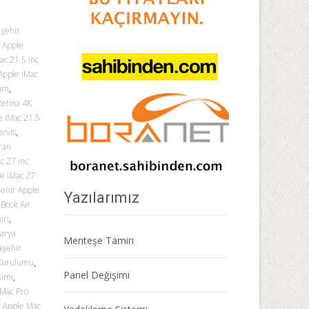
aşehir
r Apple
ac 21.5 inc
Apple iMac
lum
,
Retina 4K
e iMac 21.5
ervis
,
ran
c 27 inc
le iMac 27
şehir Apple
Yazılarımız
Book Air
iri
,
tarya
Menteşe Tamiri
aşehir
 Kurulumu
,
Panel Değişimi
şimi
,
 Mac Pro
r Apple Mac