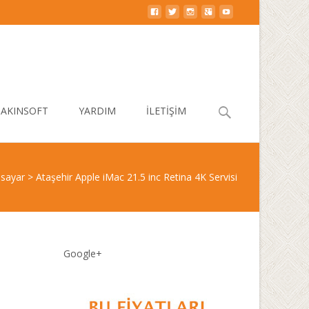
Search
AKINSOFT
YARDIM
İLETİŞİM
for:
isayar
>
Ataşehir Apple iMac 21.5 inc Retina 4K Servisi
Google+