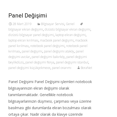
Panel Değişimi
28 Mart 2019
Bilgisayar Servisi
,
Genel
bilgisayar ekran değişimi
,
dizüstü bilgisayar ekran değişimi
,
dizüstü bilgisayar panel değişimi
,
laptop ekran değişimi
,
laptop ekran kırılması
,
macbook panel değişimi
,
macbook
panel kırılması
,
notebook panel değişimi
,
notebook panel
kırılması
,
panel değişimi
,
panel değişimi ataköy
,
panel
değişimi avcılar
,
panel değişimi bakırköy
,
panel değişimi
beylikdüzü
,
panel değişimi florya
,
panel değişimi istanbul
,
panel değişimi küçükçekmece
,
panel onarımı
BoraNet
Panel Değişimi Panel Değişimi işlemleri notebook
bilgisayarınızın ekran değişimi olarak
tanımlanmaktadır. Genellikle notebook
bilgisayarlarınızın düşmesi, çarpması veya üzerine
basılması gibi durumlarda ekran bozulması olarak
ortaya çıkar. Nadir olarak da klavye üzerinde