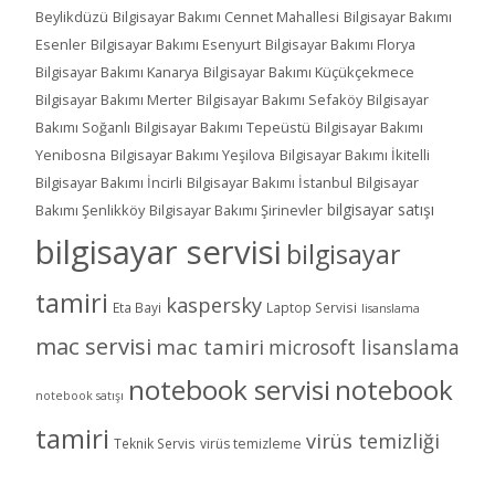
Beylikdüzü
Bilgisayar Bakımı Cennet Mahallesi
Bilgisayar Bakımı
Esenler
Bilgisayar Bakımı Esenyurt
Bilgisayar Bakımı Florya
Bilgisayar Bakımı Kanarya
Bilgisayar Bakımı Küçükçekmece
Bilgisayar Bakımı Merter
Bilgisayar Bakımı Sefaköy
Bilgisayar
Bakımı Soğanlı
Bilgisayar Bakımı Tepeüstü
Bilgisayar Bakımı
Yenibosna
Bilgisayar Bakımı Yeşilova
Bilgisayar Bakımı İkitelli
Bilgisayar Bakımı İncirli
Bilgisayar Bakımı İstanbul
Bilgisayar
bilgisayar satışı
Bakımı Şenlikköy
Bilgisayar Bakımı Şirinevler
bilgisayar servisi
bilgisayar
tamiri
kaspersky
Eta Bayi
Laptop Servisi
lisanslama
mac servisi
mac tamiri
microsoft lisanslama
notebook servisi
notebook
notebook satışı
tamiri
virüs temizliği
Teknik Servis
virüs temizleme