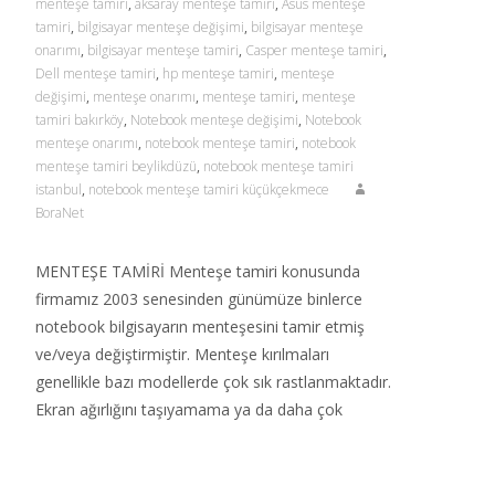
menteşe tamiri
,
aksaray menteşe tamiri
,
Asus menteşe
tamiri
,
bilgisayar menteşe değişimi
,
bilgisayar menteşe
onarımı
,
bilgisayar menteşe tamiri
,
Casper menteşe tamiri
,
Dell menteşe tamiri
,
hp menteşe tamiri
,
menteşe
değişimi
,
menteşe onarımı
,
menteşe tamiri
,
menteşe
tamiri bakırköy
,
Notebook menteşe değişimi
,
Notebook
menteşe onarımı
,
notebook menteşe tamiri
,
notebook
menteşe tamiri beylikdüzü
,
notebook menteşe tamiri
istanbul
,
notebook menteşe tamiri küçükçekmece
BoraNet
MENTEŞE TAMİRİ Menteşe tamiri konusunda
firmamız 2003 senesinden günümüze binlerce
notebook bilgisayarın menteşesini tamir etmiş
ve/veya değiştirmiştir. Menteşe kırılmaları
genellikle bazı modellerde çok sık rastlanmaktadır.
Ekran ağırlığını taşıyamama ya da daha çok
Read More…