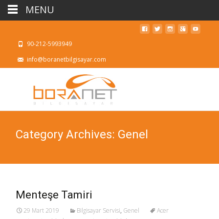
MENU
90-212-5993949
info@boranetbilgisayar.com
Category Archives: Genel
Menteşe Tamiri
29 Mart 2019
Bilgisayar Servisi
,
Genel
Acer