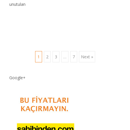
unutulan
Read More…
Posts
1
2
3
…
7
Next »
navigation
Google+