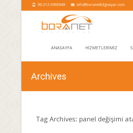
90-212-5993949
info@boranetbilgisayar.com
Skip
to
ANASAYFA
HİZMETLERİMİZ
S
content
Archives
Tag Archives: panel değişimi a