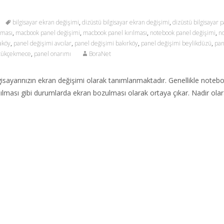
bilgisayar ekran değişimi
,
dizüstü bilgisayar ekran değişimi
,
dizüstü bilgisayar 
lması
,
macbook panel değişimi
,
macbook panel kırılması
,
notebook panel değişimi
,
n
aköy
,
panel değişimi avcılar
,
panel değişimi bakırköy
,
panel değişimi beylikdüzü
,
pan
üçükçekmece
,
panel onarımı
BoraNet
isayarınızın ekran değişimi olarak tanımlanmaktadır. Genellikle noteb
sılması gibi durumlarda ekran bozulması olarak ortaya çıkar. Nadir ola