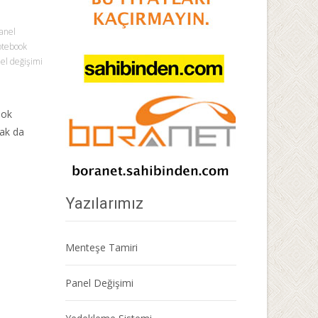
panel
otebook
el değişimi
ook
rak da
Yazılarımız
Menteşe Tamiri
Panel Değişimi