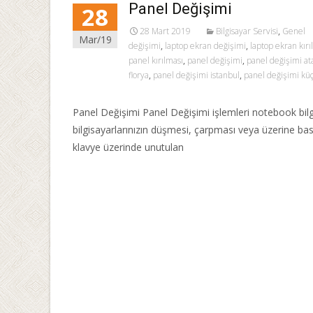
Panel Değişimi
28
28 Mart 2019
Bilgisayar Servisi
,
Genel
Mar/19
değişimi
,
laptop ekran değişimi
,
laptop ekran kırı
panel kırılması
,
panel değişimi
,
panel değişimi at
florya
,
panel değişimi istanbul
,
panel değişimi k
Panel Değişimi Panel Değişimi işlemleri notebook bilg
bilgisayarlarınızın düşmesi, çarpması veya üzerine ba
klavye üzerinde unutulan
Read More…