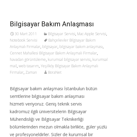
Bilgisayar Bakım Anlaşması
30 Mart 2011
Bilgisayar Servisi
,
Mac-Apple Servisi
,
Notebook Servisi
Bahçelievler Bilgisayar Bakım
Anlaşmalı Firmalar
,
bilgisayar
,
bilgisayar bakım anlaşması
,
Cennet Mahallesi Bilgisayar Bakım Anlaşmalı Firmalar
,
havadan görüntüleme
,
kurumsal bilgisayar servisi
,
kurumsal
mail
,
web tasarım
,
Yeşilköy Bilgisayar Bakım Anlaşmalı
Firmalar
,
Zaman
BoraNet
Bilgisayar bakım anlaşması İstanbulun bütün
semtlerine bilgisayar bakım anlaşması
hizmeti veriyoruz. Geniş teknik servis
kadromuz ilgili üniversitelerin Bilgisayar
Mühendisliği ve Bilgisayar Teknikerliği
bölümlerinden mezun olmakla birlikte, güler yüzlü
ve profesyoneldirler. Sizler de kurumsal bir