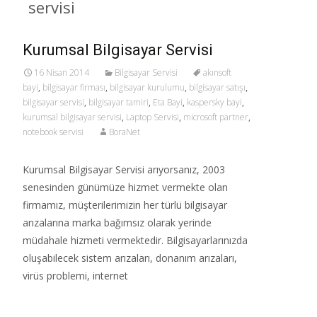
servisi
Kurumsal Bilgisayar Servisi
16 Nisan 2014
Bilgisayar Servisi
akınsoft
bayi
,
bilgisayar firması
,
bilgisayar kurulumu
,
bilgisayar satışı
,
bilgisayar servisi
,
bilgisayar tamiri
,
Eta Bayi
,
kaspersky bayi
,
kurumsal bilgisayar servisi
,
Laptop Servisi
,
microsoft partner
,
notebook servisi
BoraNet
Kurumsal Bilgisayar Servisi arıyorsanız, 2003
senesinden günümüze hizmet vermekte olan
firmamız, müşterilerimizin her türlü bilgisayar
arızalarına marka bağımsız olarak yerinde
müdahale hizmeti vermektedir. Bilgisayarlarınızda
oluşabilecek sistem arızaları, donanım arızaları,
virüs problemi, internet
Read More…