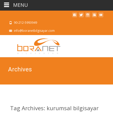
MENU
90-212-5993949
info@boranetbilgisayar.com
Archives
Tag Archives: kurumsal bilgisayar