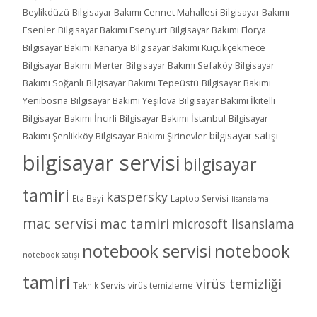
Beylikdüzü
Bilgisayar Bakımı Cennet Mahallesi
Bilgisayar Bakımı
Esenler
Bilgisayar Bakımı Esenyurt
Bilgisayar Bakımı Florya
Bilgisayar Bakımı Kanarya
Bilgisayar Bakımı Küçükçekmece
Bilgisayar Bakımı Merter
Bilgisayar Bakımı Sefaköy
Bilgisayar
Bakımı Soğanlı
Bilgisayar Bakımı Tepeüstü
Bilgisayar Bakımı
Yenibosna
Bilgisayar Bakımı Yeşilova
Bilgisayar Bakımı İkitelli
Bilgisayar Bakımı İncirli
Bilgisayar Bakımı İstanbul
Bilgisayar
bilgisayar satışı
Bakımı Şenlikköy
Bilgisayar Bakımı Şirinevler
bilgisayar servisi
bilgisayar
tamiri
kaspersky
Eta Bayi
Laptop Servisi
lisanslama
mac servisi
mac tamiri
microsoft lisanslama
notebook servisi
notebook
notebook satışı
tamiri
virüs temizliği
Teknik Servis
virüs temizleme