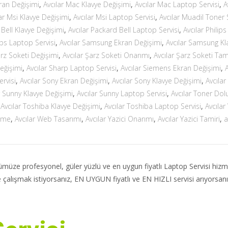
ran Değişimi
,
Avcılar Mac Klavye Değişimi
,
Avcılar Mac Laptop Servisi
,
A
ar Msi Klavye Değişimi
,
Avcılar Msi Laptop Servisi
,
Avcılar Muadil Toner 
 Bell Klavye Değişimi
,
Avcılar Packard Bell Laptop Servisi
,
Avcılar Philip
lips Laptop Servisi
,
Avcılar Samsung Ekran Değişimi
,
Avcılar Samsung Kl
arz Soketi Değişimi
,
Avcılar Şarz Soketi Onarımı
,
Avcılar Şarz Soketi Tam
eğişimi
,
Avcılar Sharp Laptop Servisi
,
Avcılar Siemens Ekran Değişimi
,
A
rvisi
,
Avcılar Sony Ekran Değişimi
,
Avcılar Sony Klavye Değişimi
,
Avcılar
r Sunny Klavye Değişimi
,
Avcılar Sunny Laptop Servisi
,
Avcılar Toner Do
,
Avcılar Toshiba Klavye Değişimi
,
Avcılar Toshiba Laptop Servisi
,
Avcılar
leme
,
Avcılar Web Tasarımı
,
Avcılar Yazici Onarımı
,
Avcılar Yazici Tamiri
,
a
üze profesyonel, güler yüzlü ve en uygun fiyatlı Laptop Servisi hizm
le çalışmak istiyorsanız, EN UYGUN fiyatlı ve EN HIZLI servisi arıyorsan