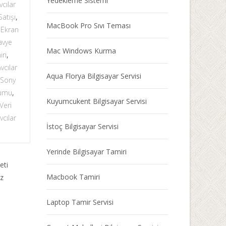
Yedekleme Sistemi
vcılar
Satışı
,
MacBook Pro Sıvı Teması
s Ekran
avye
Mac Windows Kurma
iri
,
vcılar
Aqua Florya Bilgisayar Servisi
 Sony
lumu
,
Kuyumcukent Bilgisayar Servisi
 Veri
vcılar
İstoç Bilgisayar Servisi
Yerinde Bilgisayar Tamiri
eti
Macbook Tamiri
ız
Laptop Tamir Servisi