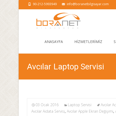
90-212-5993949
info@boranetbilgisayar.com
Skip
to
ANASAYFA
HİZMETLERİMİZ
S
content
Avcılar Laptop Servisi
03 Ocak 2016
Laptop Servisi
Avcılar A
Avcılar Aidata Servisi
,
Avcılar Apple Ekran Değişimi
,