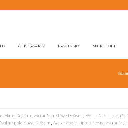
EO
WEB TASARIM
KASPERSKY
MICROSOFT
Boran
cer Ekran Değişimi
,
Avcılar Acer Klavye Değişimi
,
Avcılar Acer Laptop Ser
Avcılar Apple Klavye Değişimi
,
Avcılar Apple Laptop Servisi
,
Avcılar Arçel