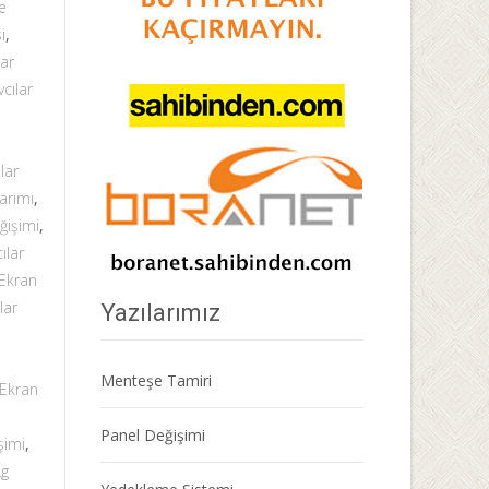
e
i
,
lar
vcılar
lar
arımı
,
ğişimi
,
ılar
 Ekran
lar
Yazılarımız
Menteşe Tamiri
 Ekran
Panel Değişimi
şimi
,
Lg