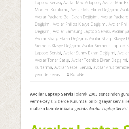
Laptop Servisi
,
Avcılar Mac Adaptör
,
Avcılar Mac Ek
Modem Kurulumu
,
Avcılar Msi Ekran Değişimi
,
Avcıl
Avcılar Packard Bell Ekran Değişimi
,
Avcılar Packard
Değişimi
,
Avcılar Philips Klavye Değişimi
,
Avcılar Phi
Değişimi
,
Avcılar Samsung Laptop Servisi
,
Avcılar Ş
Avcılar Sharp Ekran Değişimi
,
Avcılar Sharp Klavye D
Siemens Klavye Değişimi
,
Avcılar Siemens Laptop Se
Laptop Servisi
,
Avcılar Sunny Ekran Değişimi
,
Avcıla
Avcılar Toner Satışı
,
Avcılar Toshiba Ekran Değişimi
Kurtarma
,
Avcılar Vestel Servisi
,
avcılar virüs temiz
yerinde servis
BoraNet
Avcılar Laptop Servisi
olarak 2003 senesinden günüm
vermekteyiz. Sizlerde Kurumsal bir bilgisayar servisi i
mutlaka bizimle irtibata geçiniz.
Avcılar Laptop Servisi