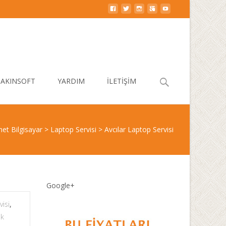
Search
AKINSOFT
YARDIM
İLETİŞİM
for:
et Bilgisayar
>
Laptop Servisi
>
Avcılar Laptop Servisi
Google+
visi
,
ik