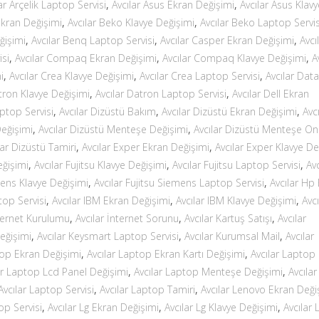
ar Arçelik Laptop Servisi
,
Avcılar Asus Ekran Değişimi
,
Avcılar Asus Klavy
Ekran Değişimi
,
Avcılar Beko Klavye Değişimi
,
Avcılar Beko Laptop Servis
ğişimi
,
Avcılar Benq Laptop Servisi
,
Avcılar Casper Ekran Değişimi
,
Avcı
isi
,
Avcılar Compaq Ekran Değişimi
,
Avcılar Compaq Klavye Değişimi
,
A
i
,
Avcılar Crea Klavye Değişimi
,
Avcılar Crea Laptop Servisi
,
Avcılar Data
tron Klavye Değişimi
,
Avcılar Datron Laptop Servisi
,
Avcılar Dell Ekran
aptop Servisi
,
Avcılar Dizüstü Bakım
,
Avcılar Dizüstü Ekran Değişimi
,
Avcı
Değişimi
,
Avcılar Dizüstü Menteşe Değişimi
,
Avcılar Dizüstü Menteşe On
lar Dizüstü Tamiri
,
Avcılar Exper Ekran Değişimi
,
Avcılar Exper Klavye De
eğişimi
,
Avcılar Fujitsu Klavye Değişimi
,
Avcılar Fujitsu Laptop Servisi
,
Avc
mens Klavye Değişimi
,
Avcılar Fujitsu Siemens Laptop Servisi
,
Avcılar Hp
top Servisi
,
Avcılar IBM Ekran Değişimi
,
Avcılar IBM Klavye Değişimi
,
Avcı
nternet Kurulumu
,
Avcılar İnternet Sorunu
,
Avcılar Kartuş Satışı
,
Avcılar
eğişimi
,
Avcılar Keysmart Laptop Servisi
,
Avcılar Kurumsal Mail
,
Avcılar
top Ekran Değişimi
,
Avcılar Laptop Ekran Kartı Değişimi
,
Avcılar Laptop
ar Laptop Lcd Panel Değişimi
,
Avcılar Laptop Menteşe Değişimi
,
Avcılar
Avcılar Laptop Servisi
,
Avcılar Laptop Tamiri
,
Avcılar Lenovo Ekran Deği
op Servisi
,
Avcılar Lg Ekran Değişimi
,
Avcılar Lg Klavye Değişimi
,
Avcılar 