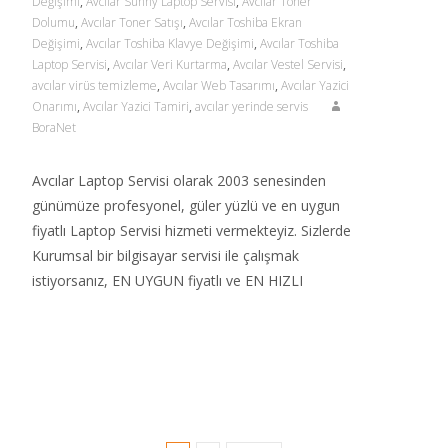
Değişimi
,
Avcılar Sunny Laptop Servisi
,
Avcılar Toner
Dolumu
,
Avcılar Toner Satışı
,
Avcılar Toshiba Ekran
Değişimi
,
Avcılar Toshiba Klavye Değişimi
,
Avcılar Toshiba
Laptop Servisi
,
Avcılar Veri Kurtarma
,
Avcılar Vestel Servisi
,
avcılar virüs temizleme
,
Avcılar Web Tasarımı
,
Avcılar Yazici
Onarımı
,
Avcılar Yazici Tamiri
,
avcılar yerinde servis
BoraNet
Avcılar Laptop Servisi olarak 2003 senesinden
günümüze profesyonel, güler yüzlü ve en uygun
fiyatlı Laptop Servisi hizmeti vermekteyiz. Sizlerde
Kurumsal bir bilgisayar servisi ile çalışmak
istiyorsanız, EN UYGUN fiyatlı ve EN HIZLI
Read More…