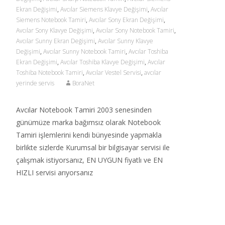
Ekran Değişimi
,
Avcılar Siemens Klavye Değişimi
,
Avcılar
Siemens Notebook Tamiri
,
Avcılar Sony Ekran Değişimi
,
Avcılar Sony Klavye Değişimi
,
Avcılar Sony Notebook Tamiri
,
Avcılar Sunny Ekran Değişimi
,
Avcılar Sunny Klavye
Değişimi
,
Avcılar Sunny Notebook Tamiri
,
Avcılar Toshiba
Ekran Değişimi
,
Avcılar Toshiba Klavye Değişimi
,
Avcılar
Toshiba Notebook Tamiri
,
Avcılar Vestel Servisi
,
avcılar
yerinde servis
BoraNet
Avcılar Notebook Tamiri 2003 senesinden
günümüze marka bağımsız olarak Notebook
Tamiri işlemlerini kendi bünyesinde yapmakla
birlikte sizlerde Kurumsal bir bilgisayar servisi ile
çalışmak istiyorsanız, EN UYGUN fiyatlı ve EN
HIZLI servisi arıyorsanız
Read More…