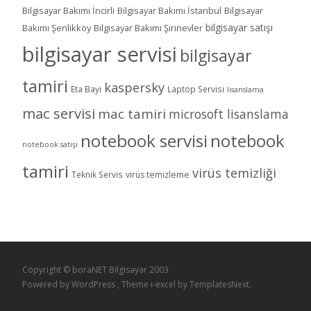
Bilgisayar Bakımı İncirli
Bilgisayar Bakımı İstanbul
Bilgisayar
bilgisayar satışı
Bakımı Şenlikköy
Bilgisayar Bakımı Şirinevler
bilgisayar servisi
bilgisayar
tamiri
kaspersky
Eta Bayi
Laptop Servisi
lisanslama
mac servisi
mac tamiri
microsoft lisanslama
notebook servisi
notebook
notebook satışı
tamiri
virüs temizliği
Teknik Servis
virüs temizleme
Copyright © boraNET Bilgisayar 2003
Powered by WordPress
, Theme
i-excel
by TemplatesNext.