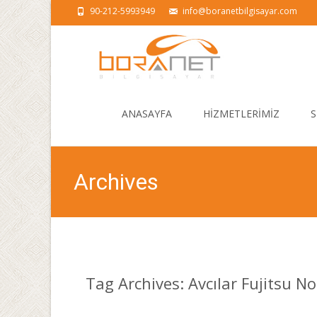
90-212-5993949
info@boranetbilgisayar.com
Skip
to
ANASAYFA
HİZMETLERİMİZ
S
content
Archives
Tag Archives: Avcılar Fujitsu N