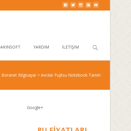
Search
AKINSOFT
YARDIM
İLETİŞİM
for:
Boranet Bilgisayar
>
Avcılar Fujitsu Notebook Tamiri
Google+