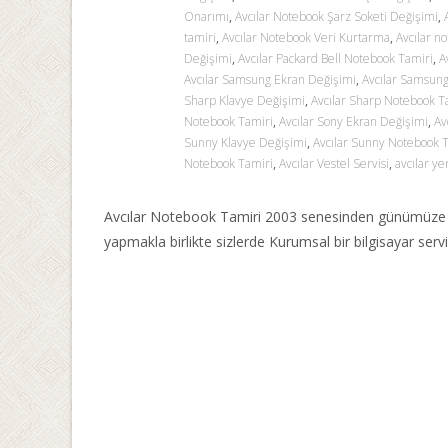
Onarımı
,
Avcılar Notebook Şarz Soketi Değişimi
,
tamiri
,
Avcılar Notebook Veri Kurtarma
,
Avcılar n
Değişimi
,
Avcılar Packard Bell Notebook Tamiri
,
A
Avcılar Samsung Ekran Değişimi
,
Avcılar Samsung
Sharp Klavye Değişimi
,
Avcılar Sharp Notebook T
Notebook Tamiri
,
Avcılar Sony Ekran Değişimi
,
Av
Sunny Klavye Değişimi
,
Avcılar Sunny Notebook 
Notebook Tamiri
,
Avcılar Vestel Servisi
,
avcılar ye
Avcılar Notebook Tamiri 2003 senesinden günümüze m
yapmakla birlikte sizlerde Kurumsal bir bilgisayar serv
Read More…