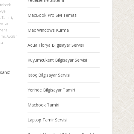
Yedekleme Sistemi
otebook
avye
MacBook Pro Sıvı Teması
k Tamiri
,
vcılar
Mac Windows Kurma
emens
imi
,
Avcılar
ba
Aqua Florya Bilgisayar Servisi
Kuyumcukent Bilgisayar Servisi
rsanız
İstoç Bilgisayar Servisi
Yerinde Bilgisayar Tamiri
Macbook Tamiri
Laptop Tamir Servisi