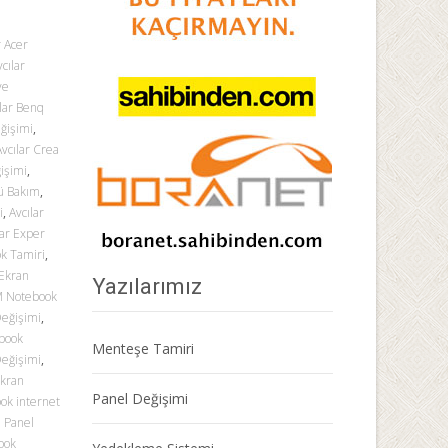
r Acer
cılar
ye
lar Benq
ğişimi
,
Avcılar Crea
işimi
,
tü Bakım
,
i
,
Avcılar
lar Exper
ok Tamiri
,
 Ekran
Yazılarımız
BM Notebook
Değişimi
,
ebook
Menteşe Tamiri
Değişimi
,
Ekran
Panel Değişimi
ook internet
d Panel
ook