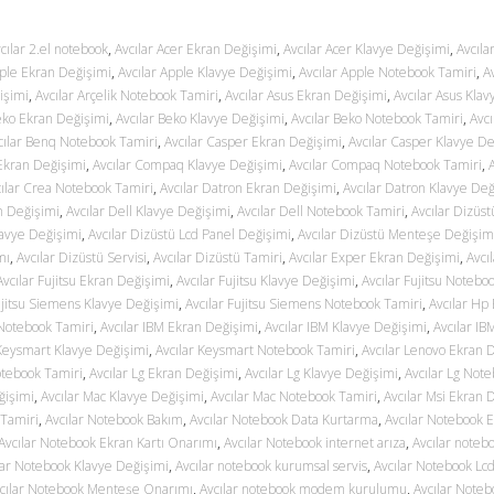
cılar 2.el notebook
,
Avcılar Acer Ekran Değişimi
,
Avcılar Acer Klavye Değişimi
,
Avcıla
pple Ekran Değişimi
,
Avcılar Apple Klavye Değişimi
,
Avcılar Apple Notebook Tamiri
,
Av
işimi
,
Avcılar Arçelik Notebook Tamiri
,
Avcılar Asus Ekran Değişimi
,
Avcılar Asus Klav
eko Ekran Değişimi
,
Avcılar Beko Klavye Değişimi
,
Avcılar Beko Notebook Tamiri
,
Avcı
cılar Benq Notebook Tamiri
,
Avcılar Casper Ekran Değişimi
,
Avcılar Casper Klavye De
Ekran Değişimi
,
Avcılar Compaq Klavye Değişimi
,
Avcılar Compaq Notebook Tamiri
,
ılar Crea Notebook Tamiri
,
Avcılar Datron Ekran Değişimi
,
Avcılar Datron Klavye Değ
an Değişimi
,
Avcılar Dell Klavye Değişimi
,
Avcılar Dell Notebook Tamiri
,
Avcılar Dizüs
lavye Değişimi
,
Avcılar Dizüstü Lcd Panel Değişimi
,
Avcılar Dizüstü Menteşe Değişim
mı
,
Avcılar Dizüstü Servisi
,
Avcılar Dizüstü Tamiri
,
Avcılar Exper Ekran Değişimi
,
Avcı
Avcılar Fujitsu Ekran Değişimi
,
Avcılar Fujitsu Klavye Değişimi
,
Avcılar Fujitsu Notebo
ujitsu Siemens Klavye Değişimi
,
Avcılar Fujitsu Siemens Notebook Tamiri
,
Avcılar Hp
 Notebook Tamiri
,
Avcılar IBM Ekran Değişimi
,
Avcılar IBM Klavye Değişimi
,
Avcılar I
 Keysmart Klavye Değişimi
,
Avcılar Keysmart Notebook Tamiri
,
Avcılar Lenovo Ekran 
otebook Tamiri
,
Avcılar Lg Ekran Değişimi
,
Avcılar Lg Klavye Değişimi
,
Avcılar Lg Not
ğişimi
,
Avcılar Mac Klavye Değişimi
,
Avcılar Mac Notebook Tamiri
,
Avcılar Msi Ekran 
 Tamiri
,
Avcılar Notebook Bakım
,
Avcılar Notebook Data Kurtarma
,
Avcılar Notebook 
Avcılar Notebook Ekran Kartı Onarımı
,
Avcılar Notebook internet arıza
,
Avcılar noteb
lar Notebook Klavye Değişimi
,
Avcılar notebook kurumsal servis
,
Avcılar Notebook Lc
cılar Notebook Menteşe Onarımı
,
Avcılar notebook modem kurulumu
,
Avcılar Noteb