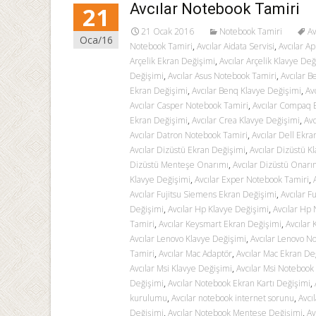
Avcılar Notebook Tamiri
21
21 Ocak 2016
Notebook Tamiri
Av
Oca/16
Notebook Tamiri
,
Avcılar Aidata Servisi
,
Avcılar A
Arçelik Ekran Değişimi
,
Avcılar Arçelik Klavye Değ
Değişimi
,
Avcılar Asus Notebook Tamiri
,
Avcılar B
Ekran Değişimi
,
Avcılar Benq Klavye Değişimi
,
Av
Avcılar Casper Notebook Tamiri
,
Avcılar Compaq 
Ekran Değişimi
,
Avcılar Crea Klavye Değişimi
,
Avc
Avcılar Datron Notebook Tamiri
,
Avcılar Dell Ekr
Avcılar Dizüstü Ekran Değişimi
,
Avcılar Dizüstü K
Dizüstü Menteşe Onarımı
,
Avcılar Dizüstü Onarı
Klavye Değişimi
,
Avcılar Exper Notebook Tamiri
,
Avcılar Fujitsu Siemens Ekran Değişimi
,
Avcılar F
Değişimi
,
Avcılar Hp Klavye Değişimi
,
Avcılar Hp
Tamiri
,
Avcılar Keysmart Ekran Değişimi
,
Avcılar
Avcılar Lenovo Klavye Değişimi
,
Avcılar Lenovo N
Tamiri
,
Avcılar Mac Adaptör
,
Avcılar Mac Ekran De
Avcılar Msi Klavye Değişimi
,
Avcılar Msi Notebook
Değişimi
,
Avcılar Notebook Ekran Kartı Değişimi
,
kurulumu
,
Avcılar notebook internet sorunu
,
Avcı
Değişimi
,
Avcılar Notebook Menteşe Değişimi
,
Av