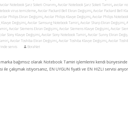
Avcılar Notebook Şarz Soketi Onarımı
,
Avcılar Notebook Şarz Soketi Tamiri
,
avcılar n
otebook virus temizleme
,
Avcılar Packard Bell Ekran Değişimi
,
Avcılar Packard Bell Kl
vcılar Philips Ekran Değişimi
,
Avcılar Philips Klavye Değişimi
,
Avcılar Philips Noteboo
 Klavye Değişimi
,
Avcılar Samsung Notebook Tamiri
,
Avcılar Sharp Ekran Değişimi
,
A
amiri
,
Avcılar Siemens Ekran Değişimi
,
Avcılar Siemens Klavye Değişimi
,
Avcılar Si
cılar Sony Klavye Değişimi
,
Avcılar Sony Notebook Tamiri
,
Avcılar Sunny Ekran Değiş
Tamiri
,
Avcılar Toshiba Ekran Değişimi
,
Avcılar Toshiba Klavye Değişimi
,
Avcılar Toshi
rinde servis
BoraNet
arka bağımsız olarak Notebook Tamiri işlemlerini kendi bünyesinde
isi ile çalışmak istiyorsanız, EN UYGUN fiyatlı ve EN HIZLI servisi arıyo