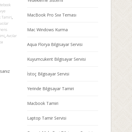
Yedekleme Sistemi
otebook
avye
MacBook Pro Sıvı Teması
k Tamiri
,
vcılar
Mac Windows Kurma
emens
imi
,
Avcılar
ba
Aqua Florya Bilgisayar Servisi
Kuyumcukent Bilgisayar Servisi
rsanız
İstoç Bilgisayar Servisi
Yerinde Bilgisayar Tamiri
Macbook Tamiri
Laptop Tamir Servisi