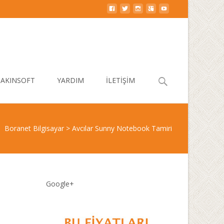
Search
AKINSOFT
YARDIM
İLETİŞİM
for:
Boranet Bilgisayar
>
Avcılar Sunny Notebook Tamiri
Google+