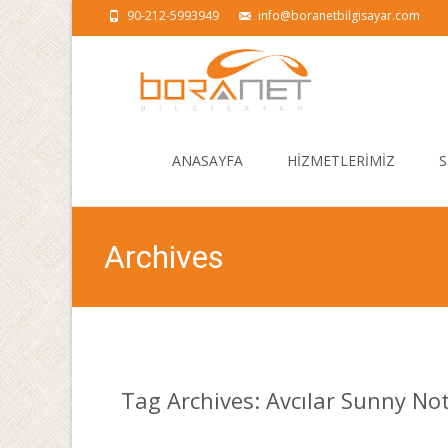
90-212-5993949
info@boranetbilgisayar.com
Skip
to
ANASAYFA
HİZMETLERİMİZ
S
content
Archives
Tag Archives: Avcılar Sunny No