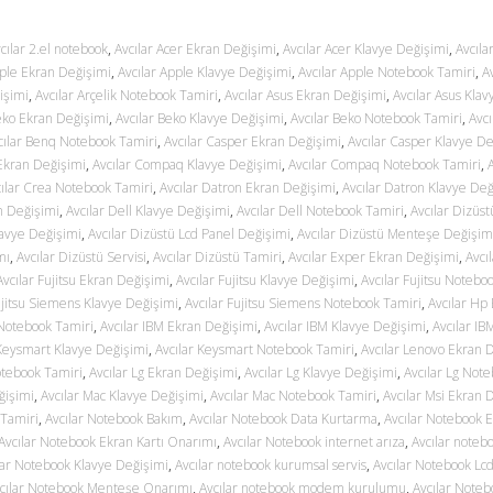
cılar 2.el notebook
,
Avcılar Acer Ekran Değişimi
,
Avcılar Acer Klavye Değişimi
,
Avcıla
pple Ekran Değişimi
,
Avcılar Apple Klavye Değişimi
,
Avcılar Apple Notebook Tamiri
,
Av
işimi
,
Avcılar Arçelik Notebook Tamiri
,
Avcılar Asus Ekran Değişimi
,
Avcılar Asus Klav
eko Ekran Değişimi
,
Avcılar Beko Klavye Değişimi
,
Avcılar Beko Notebook Tamiri
,
Avcı
cılar Benq Notebook Tamiri
,
Avcılar Casper Ekran Değişimi
,
Avcılar Casper Klavye De
Ekran Değişimi
,
Avcılar Compaq Klavye Değişimi
,
Avcılar Compaq Notebook Tamiri
,
ılar Crea Notebook Tamiri
,
Avcılar Datron Ekran Değişimi
,
Avcılar Datron Klavye Değ
an Değişimi
,
Avcılar Dell Klavye Değişimi
,
Avcılar Dell Notebook Tamiri
,
Avcılar Dizüs
lavye Değişimi
,
Avcılar Dizüstü Lcd Panel Değişimi
,
Avcılar Dizüstü Menteşe Değişim
mı
,
Avcılar Dizüstü Servisi
,
Avcılar Dizüstü Tamiri
,
Avcılar Exper Ekran Değişimi
,
Avcı
Avcılar Fujitsu Ekran Değişimi
,
Avcılar Fujitsu Klavye Değişimi
,
Avcılar Fujitsu Notebo
ujitsu Siemens Klavye Değişimi
,
Avcılar Fujitsu Siemens Notebook Tamiri
,
Avcılar Hp
 Notebook Tamiri
,
Avcılar IBM Ekran Değişimi
,
Avcılar IBM Klavye Değişimi
,
Avcılar I
 Keysmart Klavye Değişimi
,
Avcılar Keysmart Notebook Tamiri
,
Avcılar Lenovo Ekran 
otebook Tamiri
,
Avcılar Lg Ekran Değişimi
,
Avcılar Lg Klavye Değişimi
,
Avcılar Lg Not
ğişimi
,
Avcılar Mac Klavye Değişimi
,
Avcılar Mac Notebook Tamiri
,
Avcılar Msi Ekran 
 Tamiri
,
Avcılar Notebook Bakım
,
Avcılar Notebook Data Kurtarma
,
Avcılar Notebook 
Avcılar Notebook Ekran Kartı Onarımı
,
Avcılar Notebook internet arıza
,
Avcılar noteb
lar Notebook Klavye Değişimi
,
Avcılar notebook kurumsal servis
,
Avcılar Notebook Lc
cılar Notebook Menteşe Onarımı
,
Avcılar notebook modem kurulumu
,
Avcılar Noteb