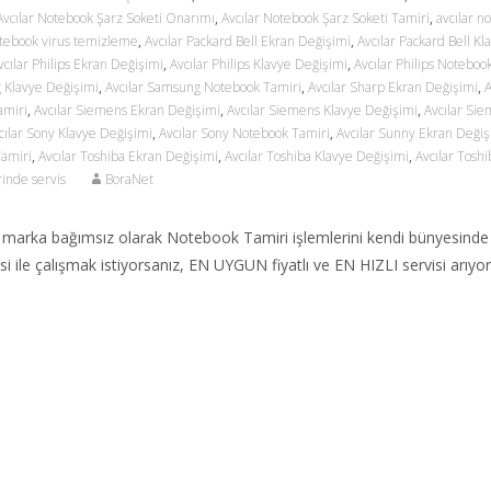
Avcılar Notebook Şarz Soketi Onarımı
,
Avcılar Notebook Şarz Soketi Tamiri
,
avcılar n
otebook virus temizleme
,
Avcılar Packard Bell Ekran Değişimi
,
Avcılar Packard Bell Kl
vcılar Philips Ekran Değişimi
,
Avcılar Philips Klavye Değişimi
,
Avcılar Philips Noteboo
 Klavye Değişimi
,
Avcılar Samsung Notebook Tamiri
,
Avcılar Sharp Ekran Değişimi
,
A
amiri
,
Avcılar Siemens Ekran Değişimi
,
Avcılar Siemens Klavye Değişimi
,
Avcılar Si
cılar Sony Klavye Değişimi
,
Avcılar Sony Notebook Tamiri
,
Avcılar Sunny Ekran Değiş
Tamiri
,
Avcılar Toshiba Ekran Değişimi
,
Avcılar Toshiba Klavye Değişimi
,
Avcılar Toshi
rinde servis
BoraNet
arka bağımsız olarak Notebook Tamiri işlemlerini kendi bünyesinde
isi ile çalışmak istiyorsanız, EN UYGUN fiyatlı ve EN HIZLI servisi arıyo