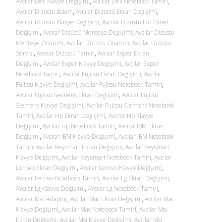
Avcılar Dell Klavye Değişimi
,
Avcılar Dell Notebook Tamiri
,
Avcılar Dizüstü Bakım
,
Avcılar Dizüstü Ekran Değişimi
,
Avcılar Dizüstü Klavye Değişimi
,
Avcılar Dizüstü Lcd Panel
Değişimi
,
Avcılar Dizüstü Menteşe Değişimi
,
Avcılar Dizüstü
Menteşe Onarımı
,
Avcılar Dizüstü Onarımı
,
Avcılar Dizüstü
Servisi
,
Avcılar Dizüstü Tamiri
,
Avcılar Exper Ekran
Değişimi
,
Avcılar Exper Klavye Değişimi
,
Avcılar Exper
Notebook Tamiri
,
Avcılar Fujitsu Ekran Değişimi
,
Avcılar
Fujitsu Klavye Değişimi
,
Avcılar Fujitsu Notebook Tamiri
,
Avcılar Fujitsu Siemens Ekran Değişimi
,
Avcılar Fujitsu
Siemens Klavye Değişimi
,
Avcılar Fujitsu Siemens Notebook
Tamiri
,
Avcılar Hp Ekran Değişimi
,
Avcılar Hp Klavye
Değişimi
,
Avcılar Hp Notebook Tamiri
,
Avcılar IBM Ekran
Değişimi
,
Avcılar IBM Klavye Değişimi
,
Avcılar IBM Notebook
Tamiri
,
Avcılar Keysmart Ekran Değişimi
,
Avcılar Keysmart
Klavye Değişimi
,
Avcılar Keysmart Notebook Tamiri
,
Avcılar
Lenovo Ekran Değişimi
,
Avcılar Lenovo Klavye Değişimi
,
Avcılar Lenovo Notebook Tamiri
,
Avcılar Lg Ekran Değişimi
,
Avcılar Lg Klavye Değişimi
,
Avcılar Lg Notebook Tamiri
,
Avcılar Mac Adaptör
,
Avcılar Mac Ekran Değişimi
,
Avcılar Mac
Klavye Değişimi
,
Avcılar Mac Notebook Tamiri
,
Avcılar Msi
Ekran Değişimi
,
Avcılar Msi Klavye Değişimi
,
Avcılar Msi