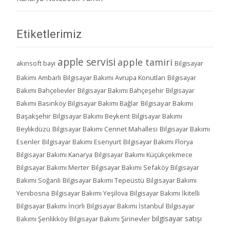
Etiketlerimiz
apple servisi
apple tamiri
akınsoft bayi
Bilgisayar
Bakımı Ambarlı
Bilgisayar Bakımı Avrupa Konutları
Bilgisayar
Bakımı Bahçelievler
Bilgisayar Bakımı Bahçeşehir
Bilgisayar
Bakımı Basınköy
Bilgisayar Bakımı Bağlar
Bilgisayar Bakımı
Başakşehir
Bilgisayar Bakımı Beykent
Bilgisayar Bakımı
Beylikdüzü
Bilgisayar Bakımı Cennet Mahallesi
Bilgisayar Bakımı
Esenler
Bilgisayar Bakımı Esenyurt
Bilgisayar Bakımı Florya
Bilgisayar Bakımı Kanarya
Bilgisayar Bakımı Küçükçekmece
Bilgisayar Bakımı Merter
Bilgisayar Bakımı Sefaköy
Bilgisayar
Bakımı Soğanlı
Bilgisayar Bakımı Tepeüstü
Bilgisayar Bakımı
Yenibosna
Bilgisayar Bakımı Yeşilova
Bilgisayar Bakımı İkitelli
Bilgisayar Bakımı İncirli
Bilgisayar Bakımı İstanbul
Bilgisayar
bilgisayar satışı
Bakımı Şenlikköy
Bilgisayar Bakımı Şirinevler