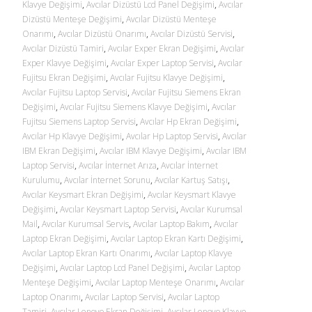
Klavye Değişimi
,
Avcılar Dizüstü Lcd Panel Değişimi
,
Avcılar
Dizüstü Menteşe Değişimi
,
Avcılar Dizüstü Menteşe
Onarımı
,
Avcılar Dizüstü Onarımı
,
Avcılar Dizüstü Servisi
,
Avcılar Dizüstü Tamiri
,
Avcılar Exper Ekran Değişimi
,
Avcılar
Exper Klavye Değişimi
,
Avcılar Exper Laptop Servisi
,
Avcılar
Fujitsu Ekran Değişimi
,
Avcılar Fujitsu Klavye Değişimi
,
Avcılar Fujitsu Laptop Servisi
,
Avcılar Fujitsu Siemens Ekran
Değişimi
,
Avcılar Fujitsu Siemens Klavye Değişimi
,
Avcılar
Fujitsu Siemens Laptop Servisi
,
Avcılar Hp Ekran Değişimi
,
Avcılar Hp Klavye Değişimi
,
Avcılar Hp Laptop Servisi
,
Avcılar
IBM Ekran Değişimi
,
Avcılar IBM Klavye Değişimi
,
Avcılar IBM
Laptop Servisi
,
Avcılar İnternet Arıza
,
Avcılar İnternet
Kurulumu
,
Avcılar İnternet Sorunu
,
Avcılar Kartuş Satışı
,
Avcılar Keysmart Ekran Değişimi
,
Avcılar Keysmart Klavye
Değişimi
,
Avcılar Keysmart Laptop Servisi
,
Avcılar Kurumsal
Mail
,
Avcılar Kurumsal Servis
,
Avcılar Laptop Bakım
,
Avcılar
Laptop Ekran Değişimi
,
Avcılar Laptop Ekran Kartı Değişimi
,
Avcılar Laptop Ekran Kartı Onarımı
,
Avcılar Laptop Klavye
Değişimi
,
Avcılar Laptop Lcd Panel Değişimi
,
Avcılar Laptop
Menteşe Değişimi
,
Avcılar Laptop Menteşe Onarımı
,
Avcılar
Laptop Onarımı
,
Avcılar Laptop Servisi
,
Avcılar Laptop
Tamiri
,
Avcılar Lenovo Ekran Değişimi
,
Avcılar Lenovo Klavye