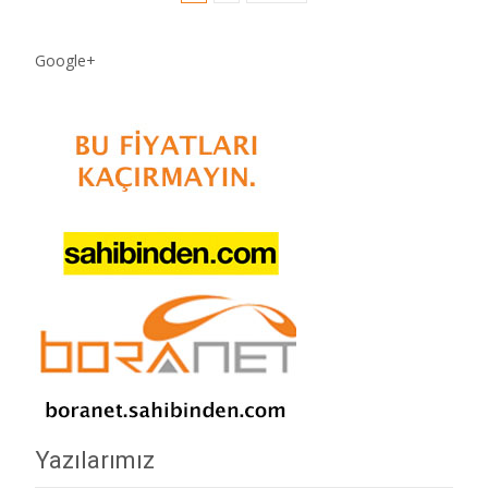
navigation
Google+
Yazılarımız