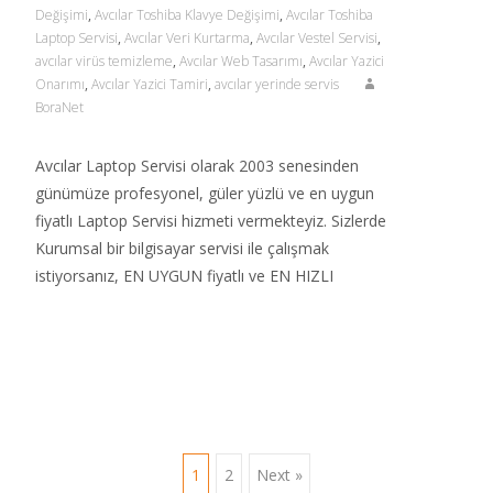
Değişimi
,
Avcılar Toshiba Klavye Değişimi
,
Avcılar Toshiba
Laptop Servisi
,
Avcılar Veri Kurtarma
,
Avcılar Vestel Servisi
,
avcılar virüs temizleme
,
Avcılar Web Tasarımı
,
Avcılar Yazici
Onarımı
,
Avcılar Yazici Tamiri
,
avcılar yerinde servis
BoraNet
Avcılar Laptop Servisi olarak 2003 senesinden
günümüze profesyonel, güler yüzlü ve en uygun
fiyatlı Laptop Servisi hizmeti vermekteyiz. Sizlerde
Kurumsal bir bilgisayar servisi ile çalışmak
istiyorsanız, EN UYGUN fiyatlı ve EN HIZLI
Read More…
Posts
1
2
Next »