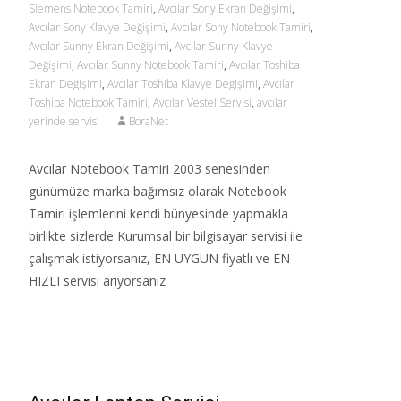
Siemens Notebook Tamiri
,
Avcılar Sony Ekran Değişimi
,
Avcılar Sony Klavye Değişimi
,
Avcılar Sony Notebook Tamiri
,
Avcılar Sunny Ekran Değişimi
,
Avcılar Sunny Klavye
Değişimi
,
Avcılar Sunny Notebook Tamiri
,
Avcılar Toshiba
Ekran Değişimi
,
Avcılar Toshiba Klavye Değişimi
,
Avcılar
Toshiba Notebook Tamiri
,
Avcılar Vestel Servisi
,
avcılar
yerinde servis
BoraNet
Avcılar Notebook Tamiri 2003 senesinden
günümüze marka bağımsız olarak Notebook
Tamiri işlemlerini kendi bünyesinde yapmakla
birlikte sizlerde Kurumsal bir bilgisayar servisi ile
çalışmak istiyorsanız, EN UYGUN fiyatlı ve EN
HIZLI servisi arıyorsanız
Read More…