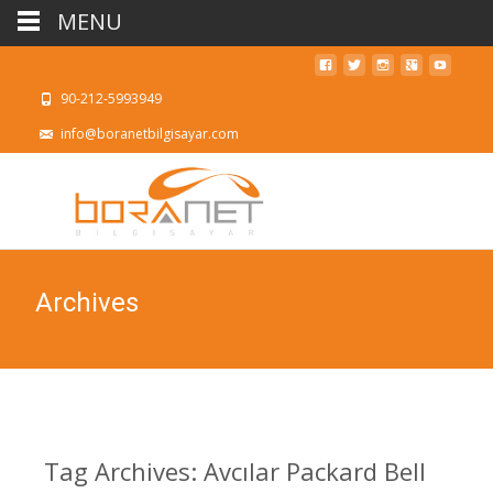
MENU
90-212-5993949
info@boranetbilgisayar.com
Archives
Tag Archives: Avcılar Packard Bell