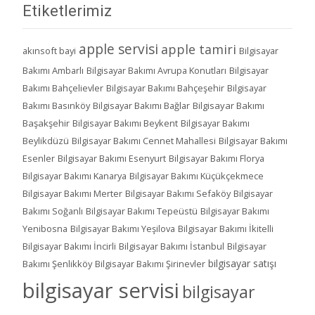
Etiketlerimiz
apple servisi
apple tamiri
akınsoft bayi
Bilgisayar
Bakımı Ambarlı
Bilgisayar Bakımı Avrupa Konutları
Bilgisayar
Bakımı Bahçelievler
Bilgisayar Bakımı Bahçeşehir
Bilgisayar
Bakımı Basınköy
Bilgisayar Bakımı Bağlar
Bilgisayar Bakımı
Başakşehir
Bilgisayar Bakımı Beykent
Bilgisayar Bakımı
Beylikdüzü
Bilgisayar Bakımı Cennet Mahallesi
Bilgisayar Bakımı
Esenler
Bilgisayar Bakımı Esenyurt
Bilgisayar Bakımı Florya
Bilgisayar Bakımı Kanarya
Bilgisayar Bakımı Küçükçekmece
Bilgisayar Bakımı Merter
Bilgisayar Bakımı Sefaköy
Bilgisayar
Bakımı Soğanlı
Bilgisayar Bakımı Tepeüstü
Bilgisayar Bakımı
Yenibosna
Bilgisayar Bakımı Yeşilova
Bilgisayar Bakımı İkitelli
Bilgisayar Bakımı İncirli
Bilgisayar Bakımı İstanbul
Bilgisayar
bilgisayar satışı
Bakımı Şenlikköy
Bilgisayar Bakımı Şirinevler
bilgisayar servisi
bilgisayar